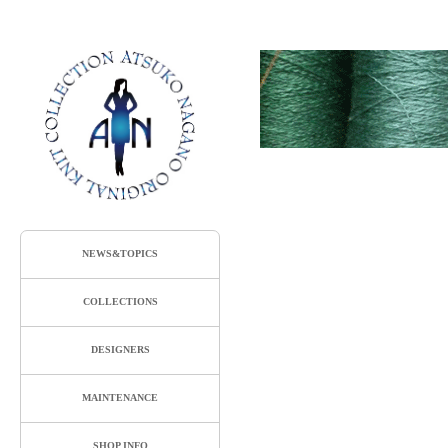
NEWS&TOPICS
COLLECTIONS
DESIGNERS
MAINTENANCE
SHOP INFO