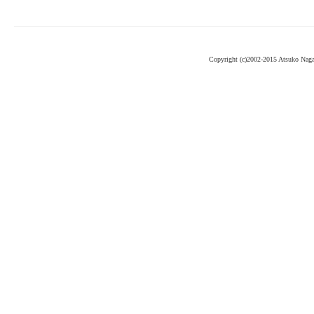
Copyright (c)2002-2015 Atsuko Nag