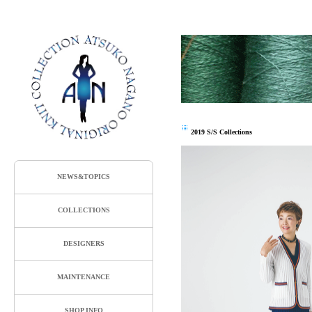
2019 S/S Collections
NEWS&TOPICS
COLLECTIONS
DESIGNERS
MAINTENANCE
SHOP INFO