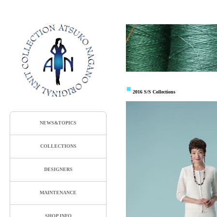
2016 S/S Collections
NEWS&TOPICS
COLLECTIONS
DESIGNERS
MAINTENANCE
SHOP INFO