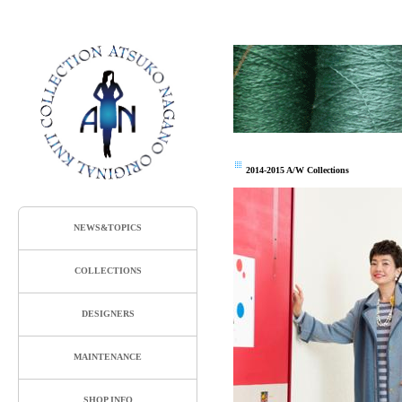
2014-2015 A/W Collections
NEWS&TOPICS
COLLECTIONS
DESIGNERS
MAINTENANCE
SHOP INFO